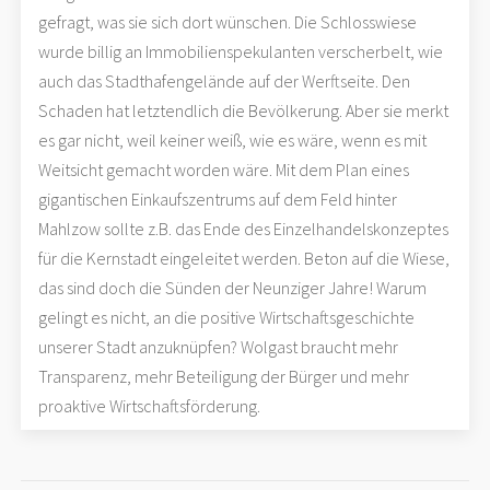
gefragt, was sie sich dort wünschen. Die Schlosswiese
wurde billig an Immobilienspekulanten verscherbelt, wie
auch das Stadthafengelände auf der Werftseite. Den
Schaden hat letztendlich die Bevölkerung. Aber sie merkt
es gar nicht, weil keiner weiß, wie es wäre, wenn es mit
Weitsicht gemacht worden wäre. Mit dem Plan eines
gigantischen Einkaufszentrums auf dem Feld hinter
Mahlzow sollte z.B. das Ende des Einzelhandelskonzeptes
für die Kernstadt eingeleitet werden. Beton auf die Wiese,
das sind doch die Sünden der Neunziger Jahre! Warum
gelingt es nicht, an die positive Wirtschaftsgeschichte
unserer Stadt anzuknüpfen? Wolgast braucht mehr
Transparenz, mehr Beteiligung der Bürger und mehr
proaktive Wirtschaftsförderung.