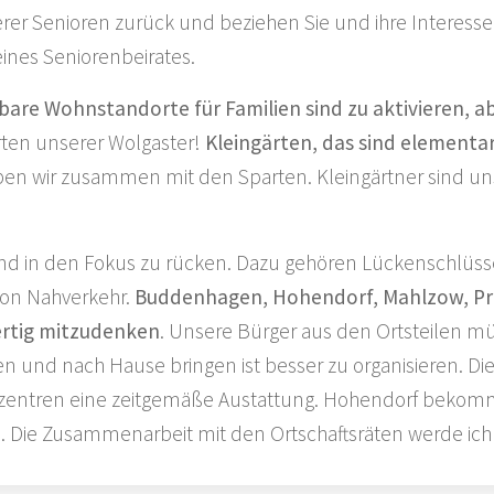
serer Senioren zurück und beziehen Sie und ihre Interesse
ines Seniorenbeirates.
bare Wohnstandorte für Familien sind zu aktivieren, ab
ten unserer Wolgaster!
Kleingärten, das sind elementar
ben wir zusammen mit den Sparten. Kleingärtner sind un
 sind in den Fokus zu rücken. Dazu gehören Lückenschlü
von Nahverkehr.
Buddenhagen, Hohendorf, Mahlzow, Prit
wertig mitzudenken
. Unsere Bürger aus den Ortsteilen mü
 und nach Hause bringen ist besser zu organisieren. Die
teilzentren eine zeitgemäße Austattung. Hohendorf beko
. Die Zusammenarbeit mit den Ortschaftsräten werde ich