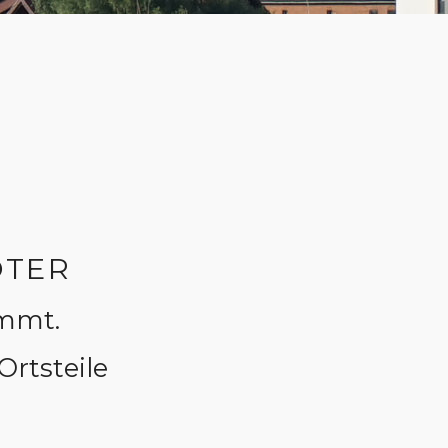
ÖTER
immt.
rtsteile