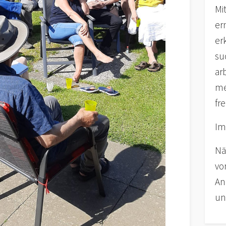
Mi
er
er
su
ar
me
fr
Im
Nä
von
An
un