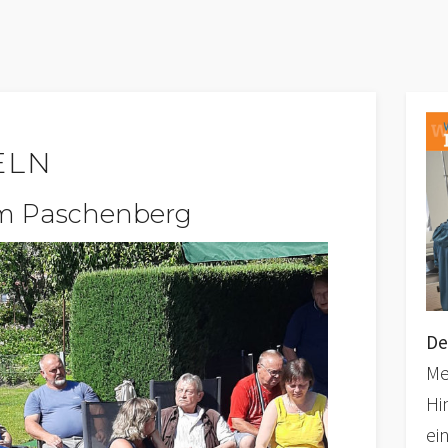
ELN
am Paschenberg
De
Me
Hi
ei