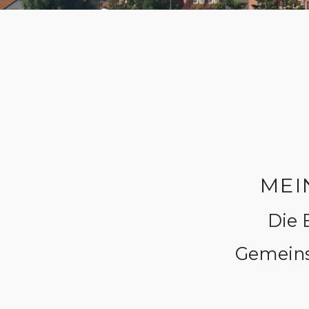
MEI
Die 
Gemeins