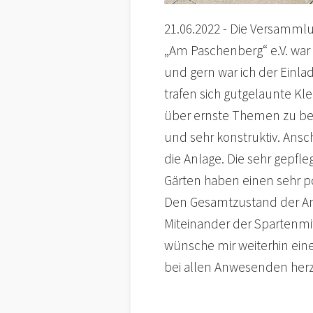
21.06.2022 - Die Versamml
„Am Paschenberg“ e.V. wa
und gern war ich der Einl
trafen sich gutgelaunte Kl
über ernste Themen zu be
und sehr konstruktiv. Ans
die Anlage. Die sehr gepfl
Gärten haben einen sehr po
Den Gesamtzustand der An
Miteinander der Spartenmitg
wünsche mir weiterhin ei
bei allen Anwesenden herz